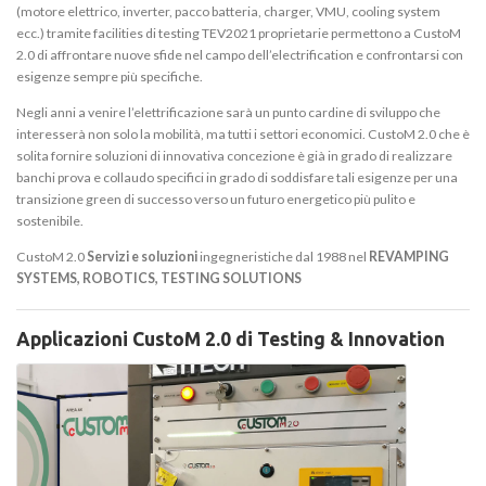
(motore elettrico, inverter, pacco batteria, charger, VMU, cooling system
ecc.) tramite facilities di testing TEV2021 proprietarie permettono a CustoM
2.0 di affrontare nuove sfide nel campo dell’electrification e confrontarsi con
esigenze sempre più specifiche.
Negli anni a venire l’elettrificazione sarà un punto cardine di sviluppo che
interesserà non solo la mobilità, ma tutti i settori economici. CustoM 2.0 che è
solita fornire soluzioni di innovativa concezione è già in grado di realizzare
banchi prova e collaudo specifici in grado di soddisfare tali esigenze per una
transizione green di successo verso un futuro energetico più pulito e
sostenibile.
CustoM 2.0
Servizi e soluzioni
ingegneristiche dal 1988 nel
REVAMPING
SYSTEMS, ROBOTICS, TESTING SOLUTIONS
Applicazioni CustoM 2.0 di Testing & Innovation