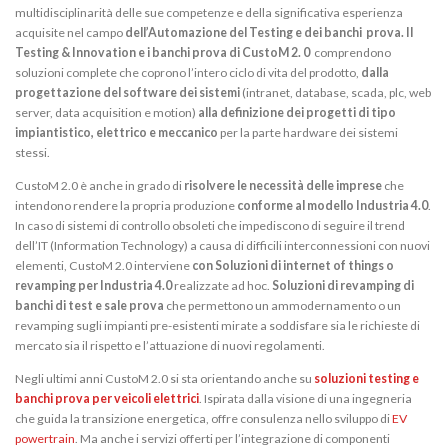
multidisciplinarità delle sue competenze e della significativa esperienza
acquisite nel campo
dell’Automazione del Testing e dei banchi prova. Il
Testing & Innovation e i banchi prova di CustoM 2. 0
comprendono
soluzioni complete che coprono l’intero ciclo di vita del prodotto,
dalla
progettazione del software dei sistemi
(intranet, database, scada, plc, web
server, data acquisition e motion)
alla definizione dei progetti di tipo
impiantistico, elettrico e meccanico
per la parte hardware dei sistemi
stessi.
CustoM 2.0 è anche in grado di
risolvere le necessità delle imprese
che
intendono rendere la propria produzione
conforme al modello Industria 4.0
.
In caso di sistemi di controllo obsoleti che impediscono di seguire il trend
dell’IT (Information Technology) a causa di difficili interconnessioni con nuovi
elementi, CustoM 2.0 interviene
con Soluzioni di internet of things
o
revamping per Industria 4.0
realizzate ad hoc.
Soluzioni di revamping di
banchi di test e sale prova
che permettono un ammodernamento o un
revamping sugli impianti pre-esistenti mirate a soddisfare sia le richieste di
mercato sia il rispetto e l’attuazione di nuovi regolamenti.
Negli ultimi anni CustoM 2.0 si sta orientando anche su
soluzioni testing e
banchi prova per veicoli elettrici
. Ispirata dalla visione di una ingegneria
che guida la transizione energetica, offre consulenza nello sviluppo di
EV
powertrain
. Ma anche i servizi offerti per l’integrazione di componenti