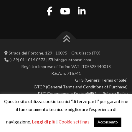
Strada del Portone, 129 - 10095 – Grugliasco (TO)
(+39) 011.016.0573 |
info@customsrl.com
Registro Imprese di Torino VAT IT05528440018
R.E.A. n. 716741
GTS (General Terms of Sale)
GTCP (General Terms and Conditions of Purchase)
ESG Governance e Sostenibilità
|
Privacy Policy
Questo sito utilizza cookie tecnici “di terze parti” per garantirne
© 2026 CustoM 2.0 | All rights reserved
il funzionamento tecnico e migliorare l’esperienza di
navigazione.
Leggi di più
|
Cookie settings
Acconsento