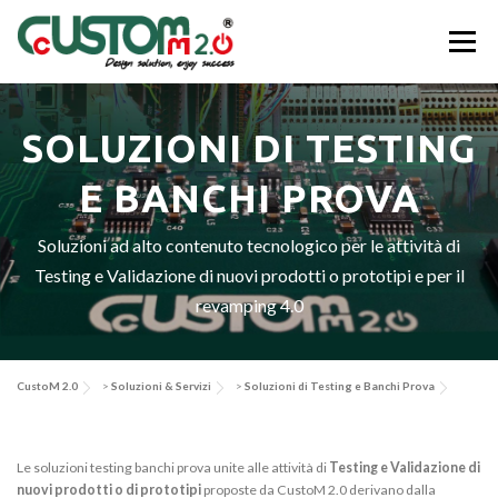
Passa
al
Menu
contenuto
CHI SIAMO
ATTIVITÀ & SERVIZI
SOLUZIONI DI TESTING
E BANCHI PROVA
APPLICAZIONI & SOLUZIONI
EV-SYS
NEWS
Soluzioni ad alto contenuto tecnologico per le attività di
Testing e Validazione di nuovi prodotti o prototipi e per il
CONTATTACI
revamping 4.0
CustoM 2.0
>
Soluzioni & Servizi
>
Soluzioni di Testing e Banchi Prova
Le soluzioni testing banchi prova unite alle attività di
Testing e Validazione di
nuovi prodotti o di prototipi
proposte da CustoM 2.0 derivano dalla