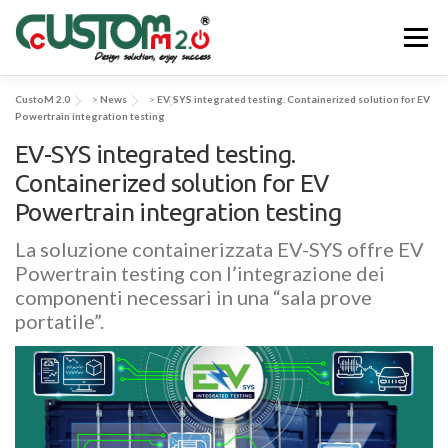
Passa
al
Menu
contenuto
CustoM 2.0
>
News
>
EV-SYS integrated testing. Containerized solution for EV
CHI SIAMO
ATTIVITÀ & SERVIZI
Powertrain integration testing
EV-SYS integrated testing.
Containerized solution for EV
APPLICAZIONI & SOLUZIONI
EV-SYS
NEWS
Powertrain integration testing
La soluzione containerizzata EV-SYS offre EV
CONTATTACI
Powertrain testing con l’integrazione dei
componenti necessari in una “sala prove
portatile”.