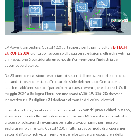
EV Powertrain testing: CustoM 2.0 parteciperà per la prima volta a
E-TECH
EUROPE 2024
,
giunta con successo alla sua terza edizione, oltre che vetrina
d’innovazione è considerata un punto di riferimento per l’industria dell’
automotive elettrico.
Da 35 anni, con passione, esploriamo i settori dell’innovazione tecnologica,
aiutando i nostri clienti ad affrontare le sfide del mercato. Con la stessa
passione abbiamo scelto di partecipare a questo evento, che si terrà il
7 e 8
maggio 2024 a Bologna Fiere
, con uno stand (
A15-19/B16-20
) davvero
innovativo
nel Padiglione 21
dedicato al mondo dei veicoli elettrici.
Le nostre offerte, focalizzate principalmente su
banchi prova chiavi in mano
,
strumenti di controllo dei fili di sicurezza, sistemi MES e sistemi di controllo di
processo, soluzioni di revamping per sale prova, ci hanno permesso di
esplorare molti mercati. CustoM 2.0, infatti, ha avuto modo di proporsi nei
settori dell’automotive, alimentare e delle bevande, aerospaziale e della