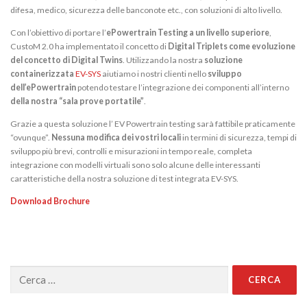
difesa, medico, sicurezza delle banconote etc., con soluzioni di alto livello.
Con l’obiettivo di portare l’
ePowertrain Testing a un livello superiore
,
CustoM 2.0 ha implementato il concetto di
Digital Triplets come evoluzione
del concetto di Digital Twins
. Utilizzando la nostra
soluzione
containerizzata
EV-SYS
aiutiamo i nostri clienti nello
sviluppo
dell’ePowertrain
potendo testare l’integrazione dei componenti all’interno
della nostra “sala prove portatile”
.
Grazie a questa soluzione l’ EV Powertrain testing sarà fattibile praticamente
“ovunque”.
Nessuna modifica dei vostri locali
in termini di sicurezza, tempi di
sviluppo più brevi, controlli e misurazioni in tempo reale, completa
integrazione con modelli virtuali sono solo alcune delle interessanti
caratteristiche della nostra soluzione di test integrata EV-SYS.
Download Brochure
Ricerca
per: