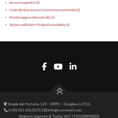
Sensori magnetici
(3)
Controllo di processo e Governance aziendale
(2)
Monitoraggio e telecontrollo
(1)
Visione artificiale e Product traceability
(1)
Strada del Portone, 129 - 10095 – Grugliasco (TO)
(+39) 011.016.0573 |
info@customsrl.com
Registro Imprese di Torino VAT IT05528440018