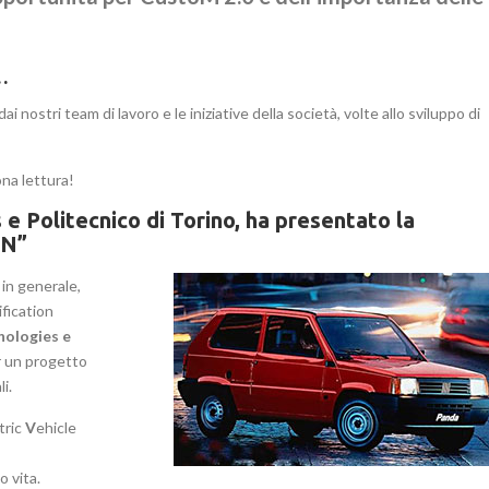
…
dai nostri team di lavoro e le iniziative della società, volte allo sviluppo di
ona lettura!
e Politecnico di Torino, ha presentato la
IN”
in generale,
ification
nologies e
r un progetto
i.
tric
V
ehicle
o vita.