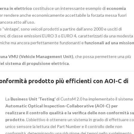
erna in elettrico
costituisce un interessante esempio di
economia
r rendere anche economicamente accettabile la forzata messa fuori
ancora atto all’uso.
e “vintage”, sono veicoli prodotti a partire dall’anno 2000 e usciti di
anni, di classe emissioni EURO 3 o EURO 4, caratterizzati da una modesta
oniche ma ancora perfettamente funzionanti e
funzionali ad una missio
e una VMU (Vehicle Management Unit)
, che possa permettere una più
del sistema di propulsione elettrica
.
conformità prodotto più efficienti con AOI-C di
La
Business Unit ‘Testing’
di CustoM 2.0 ha implementato il sistema
Automatic Optical Inspection-Collaborative (AOI-C) per
realizzare il controllo qualità e la verifica delle non conformità su
prodotto
. L’obiettivo è ottenere un sistema in grado di effettuare c
unico sensore la lettura del Part Number e il controllo delle non
conformità, determinando una riduzione dei tempi nello svolgimento