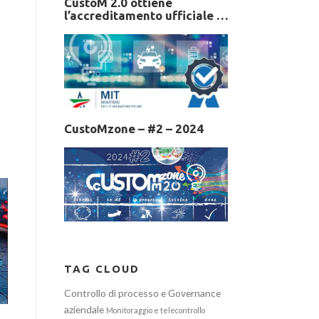
CustoM 2.0 ottiene
l’accreditamento ufficiale del
MIT come produttore di
Sistemi di Riqualificazione
Elettrica
CustoMzone – #2 – 2024
TAG CLOUD
Controllo di processo e Governance
aziendale
Monitoraggio e telecontrollo