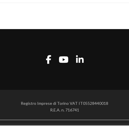
Registro Imprese di Torino VAT IT05528440018
R.E.A. n. 716741