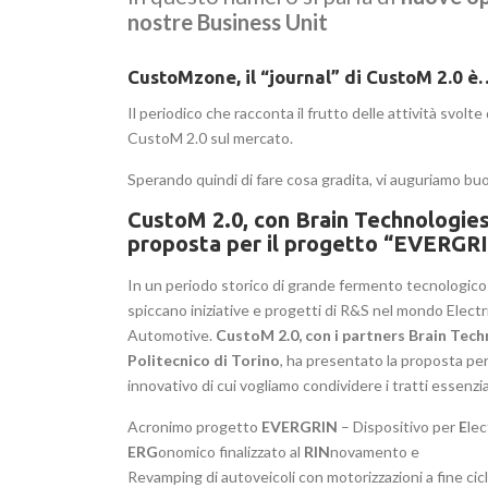
nostre Business Unit
CustoMzone, il “journal” di CustoM 2.0 è
Il periodico che racconta il frutto delle attività svolte 
CustoM 2.0 sul mercato.
Sperando quindi di fare cosa gradita, vi auguriamo bu
CustoM 2.0, con Brain Technologies 
proposta per il progetto “EVERGR
In un periodo storico di grande fermento tecnologico 
spiccano iniziative e progetti di R&S nel mondo Electr
Automotive.
CustoM 2.0, con i partners Brain Tech
Politecnico di Torino
, ha presentato la proposta pe
innovativo di cui vogliamo condividere i tratti essenzial
Acronimo progetto
EVERGRIN
– Dispositivo per
E
lec
ERG
onomico finalizzato al
RIN
novamento e
Revamping di autoveicoli con motorizzazioni a fine cicl