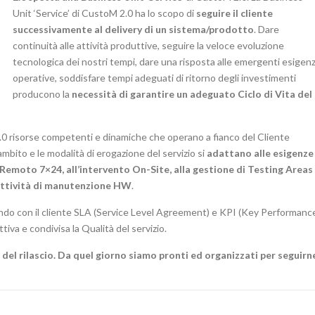
Unit ‘Service’ di CustoM 2.0 ha lo scopo di
seguire il cliente
successivamente al delivery di un sistema/prodotto
. Dare
continuità alle attività produttive, seguire la veloce evoluzione
tecnologica dei nostri tempi, dare una risposta alle emergenti esigen
operative, soddisfare tempi adeguati di ritorno degli investimenti
producono la
necessità di garantire un adeguato Ciclo di Vita del
.0 risorse competenti e dinamiche che operano a fianco del Cliente
mbito e le modalità di erogazione del servizio si
adattano alle esigenze
 Remoto 7×24, all’intervento On-Site, alla gestione di Testing Areas
 attività di manutenzione HW
.
inendo con il cliente SLA (Service Level Agreement) e KPI (Key Performanc
tiva e condivisa la Qualità del servizio.
 del rilascio. Da quel giorno siamo pronti ed organizzati per seguirn