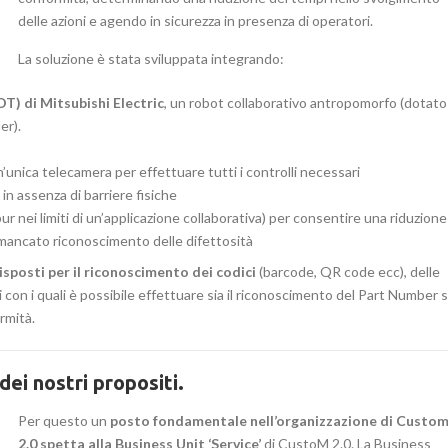
delle azioni e agendo in sicurezza in presenza di operatori.
La soluzione è stata sviluppata integrando:
) di Mitsubishi Electric
, un robot collaborativo antropomorfo (dotato
er).
’unica telecamera per effettuare tutti i controlli necessari
 in assenza di barriere fisiche
pur nei limiti di un’applicazione collaborativa) per consentire una riduzione
el mancato riconoscimento delle difettosità
sposti per il riconoscimento dei codici
(barcode, QR code ecc), delle
i con i quali è possibile effettuare sia il riconoscimento del Part Number s
rmità.
dei nostri propositi.
Per questo un
posto fondamentale nell’organizzazione di Custo
2.0 spetta alla Business Unit ‘Service’
di CustoM 2.0. La Business