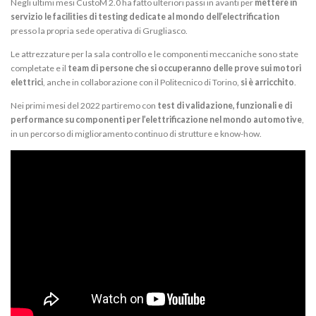
Negli ultimi mesi CustoM 2.0 ha fatto ulteriori passi in avanti per
mettere in
servizio le facilities di testing dedicate al mondo dell’electrification
presso la propria sede operativa di Grugliasco.
Le attrezzature per la sala controllo e le componenti meccaniche sono state
completate e il
team di persone che si occuperanno delle prove sui motori
elettrici
, anche in collaborazione con il Politecnico di Torino,
si è arricchito
.
Nei primi mesi del 2022 partiremo con
test di validazione, funzionali e di
performance su componenti per l’elettrificazione nel mondo automotive
,
in un percorso di miglioramento continuo di strutture e know-how.