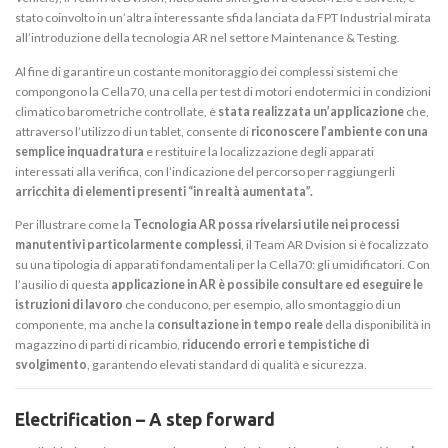
stato coinvolto in un’altra interessante sfida lanciata da FPT Industrial mirata
all’introduzione della tecnologia AR nel settore Maintenance & Testing.
Al fine di garantire un costante monitoraggio dei complessi sistemi che
compongono la Cella70, una cella per test di motori endotermici in condizioni
climatico barometriche controllate, è
stata realizzata un’applicazione
che,
attraverso l’utilizzo di un tablet, consente di
riconoscere l’ambiente con una
semplice inquadratura
e restituire la localizzazione degli apparati
interessati alla verifica, con l’indicazione del percorso per raggiungerli
arricchita di elementi presenti “in realtà aumentata”.
Per illustrare come la
Tecnologia AR possa rivelarsi utile nei processi
manutentivi particolarmente complessi
, il Team AR Dvision si è focalizzato
su una tipologia di apparati fondamentali per la Cella70: gli umidificatori. Con
l’ausilio di questa
applicazione in AR è possibile consultare ed eseguire le
istruzioni di lavoro
che conducono, per esempio, allo smontaggio di un
componente, ma anche la
consultazione in tempo reale
della disponibilità in
magazzino di parti di ricambio,
riducendo errori e tempistiche di
svolgimento
, garantendo elevati standard di qualità e sicurezza.
Electrification – A step forward