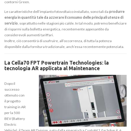
contorni Green.
Le caratteristiche dell’impianto fotovoltaico installato, sono tali da
produrre
energia in quantità tale da azzerare il consumo delle principali utenze di
servizio
, soprattutto nelle stagioni più calde. In tal modo, potremo beneficiare
di risparmi sulla bolletta energetica, recentemente appesantite da
considerevoli aumenti tariffari.
Inoltre, ciò consentirà di usufruire, all’occorrenza, di tutta la potenza
disponibile dalla fornitura tradizionale, anch’essa recentemente potenziata.
La Cella70 FPT Powertrain Technologies: la
tecnologia AR applicata al Maintenance
Dopo il
successo
ottenuto con
il progetto
training in AR
per la 500
BEV (Battery
Electric
Vehicle), il Team AR Dvision, nato dalla sinergia fra CustoM 2.0 e Solve.it, è