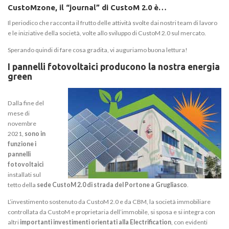
CustoMzone, il “journal” di CustoM 2.0 è…
Il periodico che racconta il frutto delle attività svolte dai nostri team di lavoro
e le iniziative della società, volte allo sviluppo di CustoM 2.0 sul mercato.
Sperando quindi di fare cosa gradita, vi auguriamo buona lettura!
I pannelli fotovoltaici producono la nostra energia
green
Dalla fine del
mese di
novembre
2021,
sono in
funzione i
pannelli
fotovoltaici
installati sul
tetto della
sede CustoM 2.0 di strada del Portone a Grugliasco
.
L’investimento sostenuto da CustoM 2.0 e da CBM, la società immobiliare
controllata da CustoM e proprietaria dell’immobile, si sposa e si integra con
altri
importanti investimenti orientati alla Electrification
, con evidenti