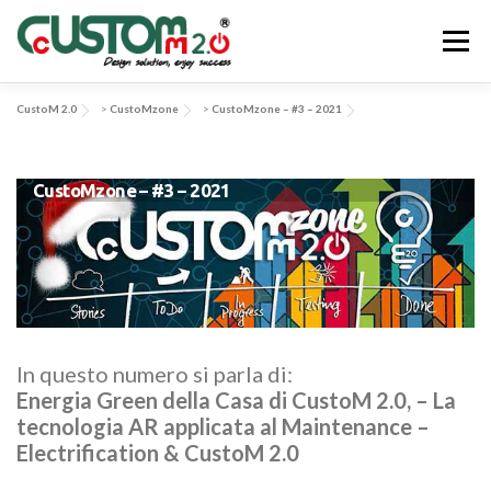
Passa
al
Menu
contenuto
CustoM 2.0
>
CustoMzone
>
CustoMzone – #3 – 2021
CHI SIAMO
ATTIVITÀ & SERVIZI
CustoMzone – #3 – 2021
APPLICAZIONI & SOLUZIONI
EV-SYS
NEWS
CONTATTACI
In questo numero si parla di:
Energia Green della Casa di CustoM 2.0, – La
tecnologia AR applicata al Maintenance –
Electrification & CustoM 2.0