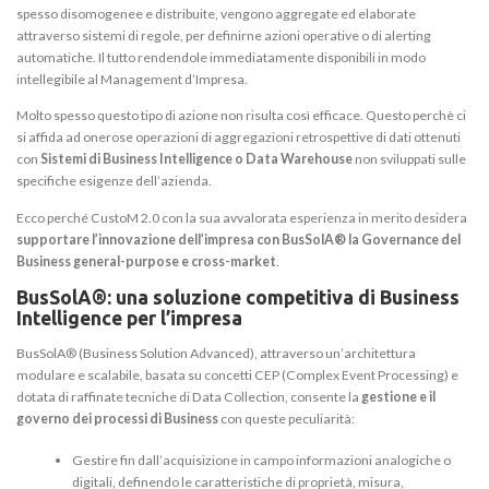
spesso disomogenee e distribuite, vengono aggregate ed elaborate
attraverso sistemi di regole, per definirne azioni operative o di alerting
automatiche. Il tutto rendendole immediatamente disponibili in modo
intellegibile al Management d’Impresa.
Molto spesso questo tipo di azione non risulta così efficace. Questo perchè ci
si affida ad onerose operazioni di aggregazioni retrospettive di dati ottenuti
con
Sistemi di Business Intelligence o Data Warehouse
non sviluppati sulle
specifiche esigenze dell’azienda.
Ecco perché CustoM 2.0 con la sua avvalorata esperienza in merito desidera
supportare l’innovazione dell’impresa con BusSolA® la Governance del
Business general-purpose e cross-market
.
BusSol
A
®
: una soluzione competitiva di Business
Intelligence per l’impresa
BusSolA® (Business Solution Advanced), attraverso un’architettura
modulare e scalabile, basata su concetti CEP (Complex Event Processing) e
dotata di raffinate tecniche di Data Collection, consente la
gestione e il
governo dei processi di Business
con queste peculiarità:
Gestire fin dall’acquisizione in campo informazioni analogiche o
digitali, definendo le caratteristiche di proprietà, misura,