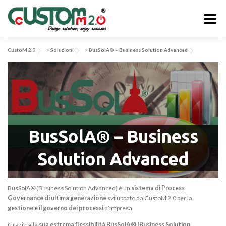
Passa
al
Menu
contenuto
CustoM 2.0
>
Soluzioni
>
BusSolA® – Business Solution Advanced
CHI SIAMO
ATTIVITÀ & SERVIZI
APPLICAZIONI & SOLUZIONI
EV-SYS
NEWS
BusSolA® – Business
CONTATTACI
Solution Advanced
BusSolA® (Business Solution Advanced) è un
sistema di Process
Governance di ultima generazione
sviluppato da CustoM 2.0 per la
gestione e il governo dei processi
d’impresa.
Grazie alla
sua estrema flessibilità BusSolA® (Business Solution