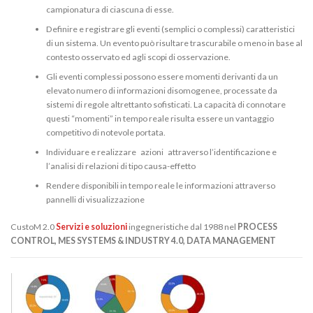
campionatura di ciascuna di esse.
Definire e registrare gli eventi (semplici o complessi) caratteristici
di un sistema. Un evento può risultare trascurabile o meno in base al
contesto osservato ed agli scopi di osservazione.
Gli eventi complessi possono essere momenti derivanti da un
elevato numero di informazioni disomogenee, processate da
sistemi di regole altrettanto sofisticati. La capacità di connotare
questi “momenti” in tempo reale risulta essere un vantaggio
competitivo di notevole portata.
Individuare e realizzare azioni attraverso l’identificazione e
l’analisi di relazioni di tipo causa-effetto
Rendere disponibili in tempo reale le informazioni attraverso
pannelli di visualizzazione
CustoM 2.0
Servizi e soluzioni
ingegneristiche dal 1988 nel
PROCESS
CONTROL, MES SYSTEMS & INDUSTRY 4.0, DATA MANAGEMENT