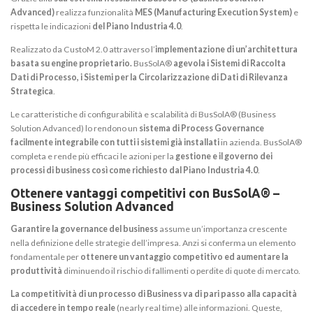
Advanced)
realizza funzionalità
MES (Manufacturing Execution System)
e
rispetta le indicazioni
del Piano Industria 4.0
.
Realizzato da CustoM 2.0 attraverso l’
implementazione di un’architettura
basata su engine proprietario.
BusSolA®
agevola i Sistemi di Raccolta
Dati di Processo, i Sistemi per la Circolarizzazione di Dati di Rilevanza
Strategica
.
Le caratteristiche di configurabilità e scalabilità di BusSolA® (Business
Solution Advanced) lo rendono un
sistema di Process Governance
facilmente integrabile con tutti i sistemi già installati
in azienda. BusSolA®
completa e rende più efficaci le azioni per la
gestione e il governo dei
processi di business così come richiesto dal Piano Industria 4.0
.
Ottenere vantaggi competitivi con
BusSol
A
®
–
Business Solution Advanced
Garantire la governance del business
assume un’importanza crescente
nella definizione delle strategie dell’impresa. Anzi si conferma un elemento
fondamentale per
ottenere un vantaggio competitivo ed aumentare la
produttività
diminuendo il rischio di fallimenti o perdite di quote di mercato.
La competitività di un processo di Business va di pari passo alla capacità
di accedere in tempo reale
(nearly real time) alle informazioni. Queste,