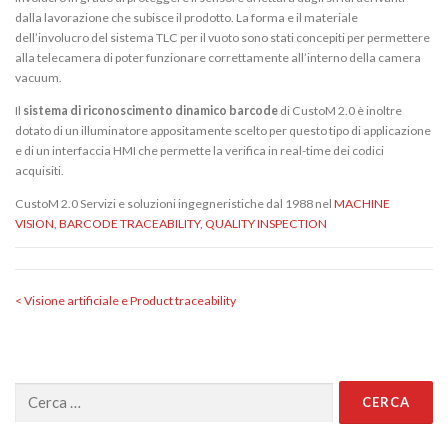
dalla lavorazione che subisce il prodotto. La forma e il materiale
dell’involucro del sistema TLC per il vuoto sono stati concepiti per permettere
alla telecamera di poter funzionare correttamente all’interno della camera
vacuum.
Il
sistema di riconoscimento dinamico barcode
di CustoM 2.0 è inoltre
dotato di un illuminatore appositamente scelto per questo tipo di applicazione
e di un interfaccia HMI che permette la verifica in real-time dei codici
acquisiti.
CustoM 2.0 Servizi e soluzioni ingegneristiche dal 1988 nel
MACHINE
VISION, BARCODE TRACEABILITY, QUALITY INSPECTION
< Visione artificiale e Product traceability
Ricerca
per: