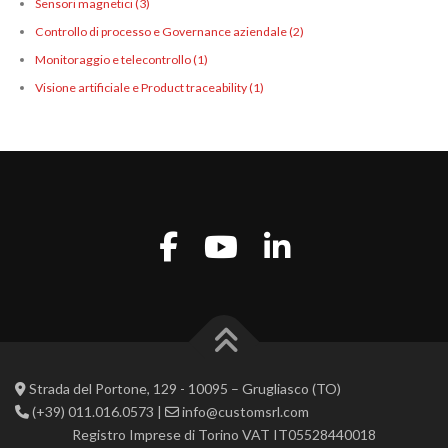
Sensori magnetici
(3)
Controllo di processo e Governance aziendale
(2)
Monitoraggio e telecontrollo
(1)
Visione artificiale e Product traceability
(1)
Strada del Portone, 129 - 10095 – Grugliasco (TO)
(+39) 011.016.0573 |
info@customsrl.com
Registro Imprese di Torino VAT IT05528440018