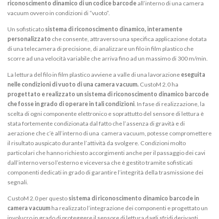
riconoscimento dinamico
di un codice barcode
all’interno di una camera
vacuum ovvero in condizioni di “vuoto”.
Un sofisticato
sistema di riconoscimento dinamico, interamente
personalizzato
che consente, attraverso una specifica applicazione dotata
di una telecamera di precisione, di analizzare un filo in film plastico che
scorre ad una velocità variabile che arriva fino ad un massimo di 300 m/min.
La lettura del filo in film plastico avviene a valle di una lavorazione
eseguita
nelle condizioni di vuoto di una camera vacuum.
CustoM 2.0 ha
progettato e realizzato un sistema di riconoscimento dinamico barcode
che fosse in grado di operare in tali condizioni
. In fase di realizzazione, la
scelta di ogni componente elettronico e soprattutto del sensore di lettura è
stata fortemente condizionata dal fatto che l’assenza di gravità e di
aerazione che c’è all’interno di una camera vacuum, potesse compromettere
il risultato auspicato durante l’attività da svolgere. Condizioni molto
particolari che hanno richiesto accorgimenti anche per il passaggio dei cavi
dall’interno verso l’esterno e viceversa che è gestito tramite sofisticati
componenti dedicati in grado di garantire l’integrità della trasmissione dei
segnali.
CustoM 2.0 per questo
sistema di riconoscimento dinamico barcode in
camera vacuum
ha realizzato l’integrazione dei componenti e progettato un
involucro in grado di proteggere il sensore di lettura dagli sfridi derivanti