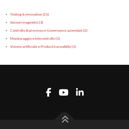
Testing & innovation
(21)
Sensori magnetici
(3)
Controllo di processo e Governance aziendale
(2)
Monitoraggio e telecontrollo
(1)
Visione artificiale e Product traceability
(1)