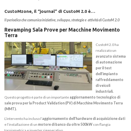
CustoMzone, il “journal” di CustoM 2.0 è…
Il periodico che comunica iniziative, sviluppo, strategie e attività di CustoM 2.0
Revamping Sala Prove per Macchine Movimento
Terra
CustoM 2.0 ha
realizzato un
avanzato sistema
di automazione
per il test
dell’impianto
raffreddamento
di veicoli
industriali.
Questo progetto è parte di un importante
aggiornamento tecnologico di
sale prova per la Product Validation (PV) di Macchine Movimento Terra
(MMT).
L’intervento ha incluso l’
aggiornamento dell’hardware di acquisizione dati
e l’installazione di un
motore di banco da oltre 500kW
con flangia
torsiometrica e inverter rigenerativo.