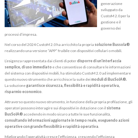
generazione
sviluppato da
CustoM 2.0 per la
gestione e il
governo dei
processi d’impresa.
Nel corso del 2024 CustoM 2.0 ha arricchito la propria
soluzione Bussola®
realizzando una versione “APP” fruibile con dispositivi cellulari o mobili.
L’esigenza rappresentata dai clienti di poter
disporre di un’interfaccia
semplice, di uso immediato
e che consentisse di consultare le informazioni
del sistema con dispositivi mobili, ha stimolato CustoM 2.0 ad implementare
questo nuovo strumento che arricchisce la suite dei
moduli di BusSolA®.
La soluzione
garantisce sicurezza, flessibilità e rapidità operativa,
risparmio economico
.
Attraverso questo nuovo strumento, in funzione della propria profilazione, gli
operatori possono interagire sui dispositivi in dotazione con il
sistema
BusSolA®
accedendo in modo sicuro a tutte le sue funzionalità,
consultando informazioni aggiornate in tempo reale, eseguendo azioni
operative con grande flessibilità e rapidità operativa
.
Migliorando l’operatività cresce l’efficienza, crescendo l’efficienza