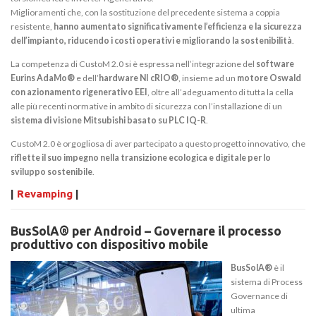
Miglioramenti che, con la sostituzione del precedente sistema a coppia
resistente,
hanno aumentato significativamente l’efficienza e la sicurezza
dell’impianto, riducendo i costi operativi e migliorando la sostenibilità
.
La competenza di CustoM 2.0 si è espressa nell’integrazione del
software
Eurins AdaMo®
e dell’
hardware NI cRIO®
, insieme ad un
motore Oswald
con azionamento rigenerativo EEI
, oltre all’adeguamento di tutta la cella
alle più recenti normative in ambito di sicurezza con l’installazione di un
sistema di visione Mitsubishi basato su PLC IQ-R
.
CustoM 2.0 è orgogliosa di aver partecipato a questo progetto innovativo, che
riflette il suo impegno nella transizione ecologica e digitale per lo
sviluppo sostenibile
.
|
Revamping
|
BusSolA® per Android – Governare il processo
produttivo con dispositivo mobile
BusSolA®
è il
sistema di Process
Governance di
ultima