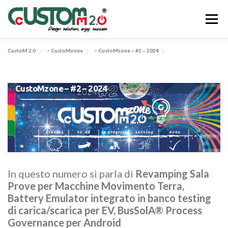
Passa
al
Menu
contenuto
CustoM 2.0
>
CustoMzone
>
CustoMzone – #2 – 2024
CHI SIAMO
ATTIVITÀ & SERVIZI
CustoMzone – #2 – 2024
APPLICAZIONI & SOLUZIONI
EV-SYS
NEWS
CONTATTACI
In questo numero si parla di
Revamping Sala
Prove per Macchine Movimento Terra,
Battery Emulator integrato in banco testing
di carica/scarica per EV, BusSolA® Process
Governance per Android