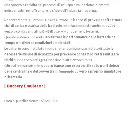
una notevole rapidità nei processi di sviluppo e validazione, elementi
indispensabili per affrontare le sfide dell’industria moderna.
Recentemente, CustoM 2.0 ha realizzato un
banco di prova per effettuare
cicli di carica e scarica delle batterie
, interfacciandosi tramite bus CAN
veicolo con la centralina BMS (Battery Management System).
Questo sistema consente di
valutare le performance delle batterie nel
tempo e in diverse condizioni ambientali
.
Le batterie sono installate in uno shelter condizionato, dotato di tutte
le
necessarie misure di sicurezza per prevenire contatti diretti e mitigare i
rischi
di innesco o deflagrazione dovuti all’elettrochimica.
Oltre ai test su batterie,
questo banco può essere utilizzato per il debug
delle centraline o del powertrain
, fungendo da
vero e proprio simulatore
di batteria
.
|
Battery Emulator
|
Data di pubblicazione: 16/12/2024