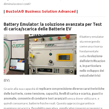
diminuiscono i costi!
|
BusSolA® Business Solution Advanced
|
Battery Emulator: la soluzione avanzata per Test
di carica/scarica delle Batterie EV
Il battery emulator
sta emergendo
come una risorsa
fondamentale
nella
rivoluzione
dell’elettrificazion
e, in particolare
nello sviluppo dei
veicoli elettrici
(EV)
.
Grazie alla sua capacità di
replicare con precisione diverse caratteristiche
delle batterie, come tensione, capacità, livelli di carica e scarica, guasti o
anomalie, consente di condurre test avanzati
senza dover utilizzare, e
quindi consumare, batterie fisiche reali. Questo approccio garantisce
maggiore sicurezza, flessibilità operativa, significativi risparmi economici e