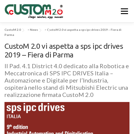
Passa
al
Menu
contenuto
CustoM 2.0
>
News
>
CustoM 2.0 vi aspetta a sps ipc drives 2019 – Fiera di
CHI SIAMO
ATTIVITÀ & SERVIZI
Parma
CustoM 2.0 vi aspetta a sps ipc drives
2019 – Fiera di Parma
APPLICAZIONI & SOLUZIONI
EV-SYS
NEWS
Il Pad. 4.1 District 4.0 dedicato alla Robotica e
Meccatronica di SPS IPC DRIVES Italia –
CONTATTACI
Automazione e Digitale per l’Industria,
ospiterà nello stand di Mitsubishi Electric una
realizzazione firmata CustoM 2.0