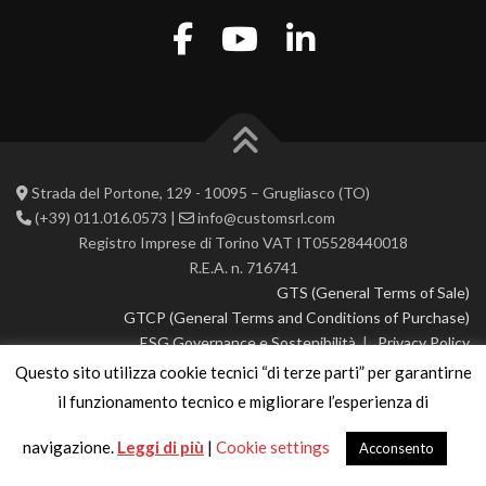
Strada del Portone, 129 - 10095 – Grugliasco (TO)
(+39) 011.016.0573 |
info@customsrl.com
Registro Imprese di Torino VAT IT05528440018
R.E.A. n. 716741
GTS (General Terms of Sale)
GTCP (General Terms and Conditions of Purchase)
ESG Governance e Sostenibilità
|
Privacy Policy
Questo sito utilizza cookie tecnici “di terze parti” per garantirne
© 2026 CustoM 2.0 | All rights reserved
il funzionamento tecnico e migliorare l’esperienza di
navigazione.
Leggi di più
|
Cookie settings
Acconsento