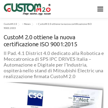
Passa
al
Menu
contenuto
CustoM 2.0
>
News
>
CustoM 2.0 ottiene la nuova certificazione ISO
CHI SIAMO
ATTIVITÀ & SERVIZI
9001:2015
CustoM 2.0 ottiene la nuova
certificazione ISO 9001:2015
APPLICAZIONI & SOLUZIONI
EV-SYS
NEWS
Il Pad. 4.1 District 4.0 dedicato alla Robotica e
Meccatronica di SPS IPC DRIVES Italia –
CONTATTACI
Automazione e Digitale per l’Industria,
ospiterà nello stand di Mitsubishi Electric una
realizzazione firmata CustoM 2.0