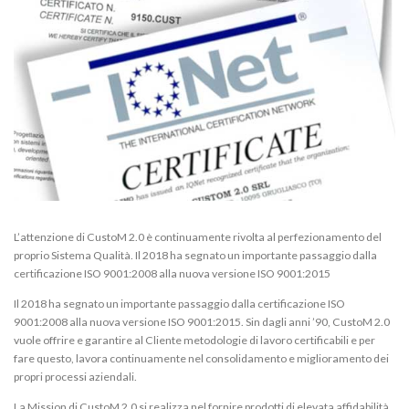
L’attenzione di CustoM 2.0 è continuamente rivolta al perfezionamento del
proprio Sistema Qualità. Il 2018 ha segnato un importante passaggio dalla
certificazione ISO 9001:2008 alla nuova versione ISO 9001:2015
Il 2018 ha segnato un importante passaggio dalla certificazione ISO
9001:2008 alla nuova versione ISO 9001:2015. Sin dagli anni ’90, CustoM 2.0
vuole offrire e garantire al Cliente metodologie di lavoro certificabili e per
fare questo, lavora continuamente nel consolidamento e miglioramento dei
propri processi aziendali.
La Mission di CustoM 2.0 si realizza nel fornire prodotti di elevata affidabilità